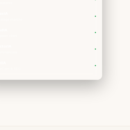
sistante
exIA
●
ratège marché
adIA
●
pport client
ctorIA
●
mmerciale
lIA
●
rCom & SEO