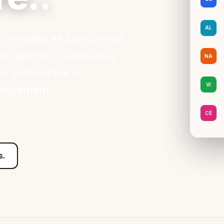
As
Al
AL
St
es articles ne sont jamais
N
ans réponse. Lance vous
NA
Su
ès aujourd'hui —
Vi
VI
ngagement.
Co
Cé
CÉ
Ma
s.