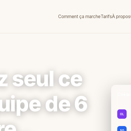
Comment ça marche
Tarifs
À propos
 seul ce
uipe de 6
Coéqu
Ol
OL
CE
re.
S
SO