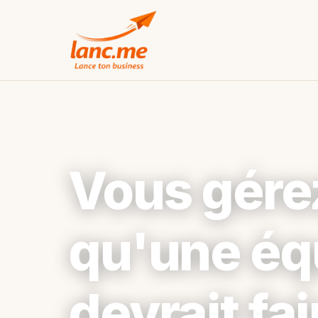
Vous gérez
qu'une éq
devrait fai