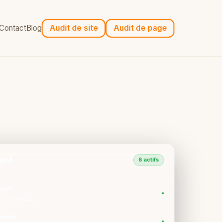
Contact
Blog
Audit de site
Audit de page
ipIA
6 actifs
ivIA
●
O & Stratège
ophIA
●