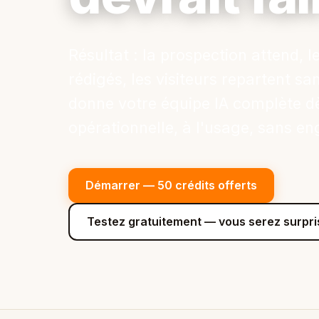
Résultat : la prospection attend, l
rédigés, les visiteurs repartent s
donne votre équipe IA complète d
opérationnelle, à l'usage, sans e
Démarrer — 50 crédits offerts
Testez gratuitement — vous serez surpri